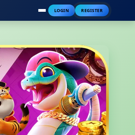
LOGIN
REGISTER