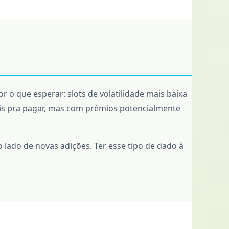
r o que esperar: slots de volatilidade mais baixa
is pra pagar, mas com prêmios potencialmente
 lado de novas adições. Ter esse tipo de dado à