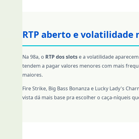
RTP aberto e volatilidade 
Na 98a, o
RTP dos slots
e a volatilidade aparecem 
tendem a pagar valores menores com mais frequê
maiores.
Fire Strike, Big Bass Bonanza e Lucky Lady's Cha
vista dá mais base pra escolher o caça‑níqueis q