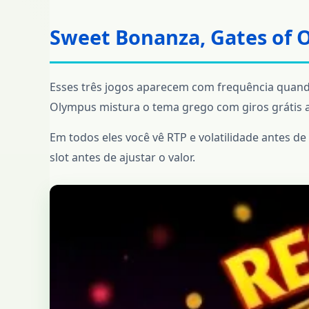
Sweet Bonanza, Gates of O
Esses três jogos aparecem com frequência quan
Olympus mistura o tema grego com giros grátis a
Em todos eles você vê RTP e volatilidade antes 
slot antes de ajustar o valor.