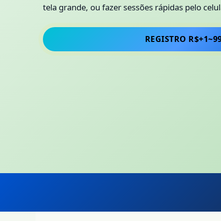
tela grande, ou fazer sessões rápidas pelo celul
REGISTRO R$+1~9