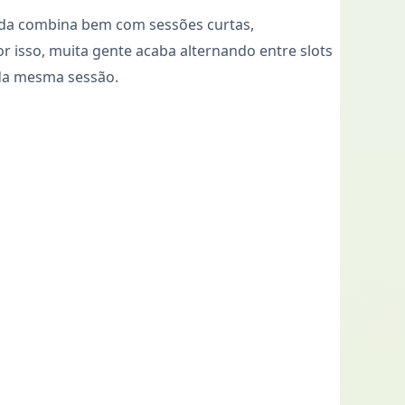
ada combina bem com sessões curtas,
or isso, muita gente acaba alternando entre slots
 da mesma sessão.