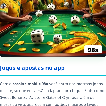
Jogos e apostas no app
Com o
cassino mobile 98a
você entra nos mesmos jogos
do site, só que em versão adaptada pro toque. Slots como
Sweet Bonanza, Aviator e Gates of Olympus, além de
mesas ao vivo, aparecem com botões maiores e layout