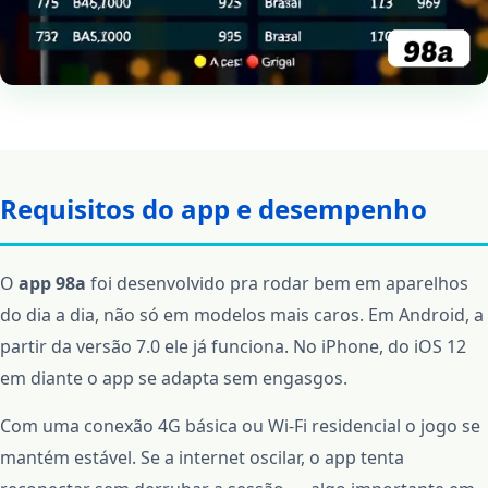
Requisitos do app e desempenho
O
app 98a
foi desenvolvido pra rodar bem em aparelhos
do dia a dia, não só em modelos mais caros. Em Android, a
partir da versão 7.0 ele já funciona. No iPhone, do iOS 12
em diante o app se adapta sem engasgos.
Com uma conexão 4G básica ou Wi‑Fi residencial o jogo se
mantém estável. Se a internet oscilar, o app tenta