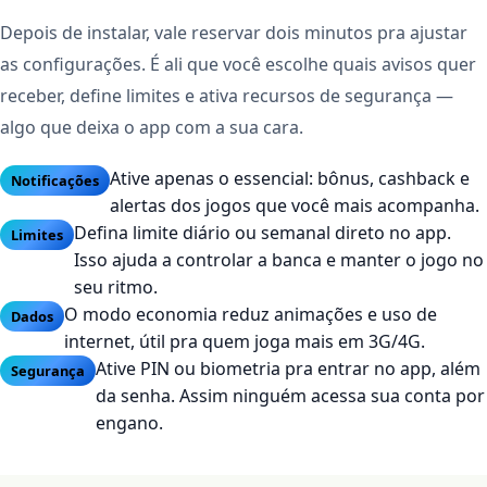
Depois de instalar, vale reservar dois minutos pra ajustar
as configurações. É ali que você escolhe quais avisos quer
receber, define limites e ativa recursos de segurança —
algo que deixa o app com a sua cara.
Ative apenas o essencial: bônus, cashback e
Notificações
alertas dos jogos que você mais acompanha.
Defina limite diário ou semanal direto no app.
Limites
Isso ajuda a controlar a banca e manter o jogo no
seu ritmo.
O modo economia reduz animações e uso de
Dados
internet, útil pra quem joga mais em 3G/4G.
Ative PIN ou biometria pra entrar no app, além
Segurança
da senha. Assim ninguém acessa sua conta por
engano.