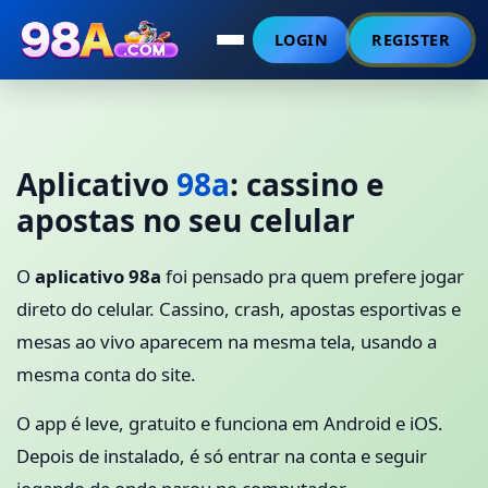
LOGIN
REGISTER
Aplicativo
98a
: cassino e
apostas no seu celular
O
aplicativo 98a
foi pensado pra quem prefere jogar
direto do celular. Cassino, crash, apostas esportivas e
mesas ao vivo aparecem na mesma tela, usando a
mesma conta do site.
O app é leve, gratuito e funciona em Android e iOS.
Depois de instalado, é só entrar na conta e seguir