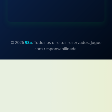
© 2026
98a
. Todos os direitos reservados. Jogue
com responsabilidade.