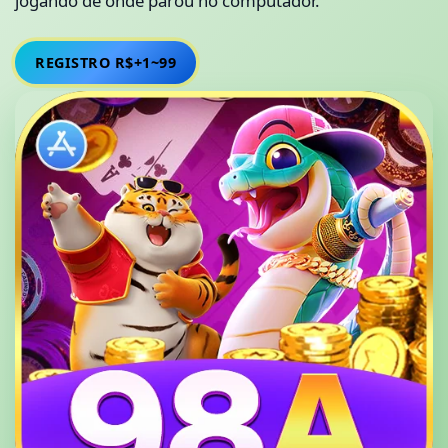
jogando de onde parou no computador.
REGISTRO R$+1~99